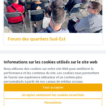
Forum des quartiers Sud-Est
Référence : BEG-ASSE-2023-09-75
Informations sur les cookies utilisés sur le site web
Nous utilisons des cookies sur notre site Web pour améliorer la
Conditions d'utilisation
performance et les contenus du site. Les cookies nous permettent
Paramètres des cookies
de fournir une expérience utilisateur et un contenu plus
Plateforme participative de la Ville de Bègles sur X
Plateforme participative de la Ville de Bègles sur Facebook
Plateforme participative de la Ville de Bègles sur YouTube
personnalisés à partir de nos canaux de médias sociaux.
(Lien externe)
(Lien externe)
(Lien externe)
Tout accepter
Accepter seulement les cookies essentiels
Licence Cre
(Lien extern
Paramètres
(Lien externe)
Site réalisé grâce au
logiciel libre Decidim
.