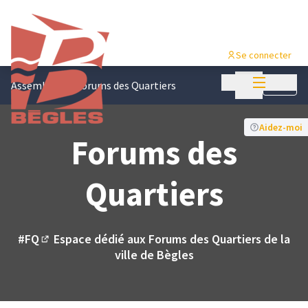
Se connecter
Menu princi
Menu principa
Assemblées
/
Forums des Quartiers
Suivre
Aidez-moi
Forums des
Quartiers
#FQ
Espace dédié aux Forums des Quartiers de la
(Lien externe)
ville de Bègles