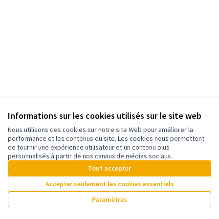
Informations sur les cookies utilisés sur le site web
Nous utilisons des cookies sur notre site Web pour améliorer la
Conditions d'utilisation
performance et les contenus du site. Les cookies nous permettent
Paramètres des cookies
de fournir une expérience utilisateur et un contenu plus
Plateforme participative de la Ville de Bègles sur X
Plateforme participative de la Ville de Bègles sur Facebook
Plateforme participative de la Ville de Bègles sur YouTube
personnalisés à partir de nos canaux de médias sociaux.
(Lien externe)
(Lien externe)
(Lien externe)
Tout accepter
Accepter seulement les cookies essentiels
Licence Cre
(Lien extern
Paramètres
(Lien externe)
Site réalisé grâce au
logiciel libre Decidim
.
(Lien externe)