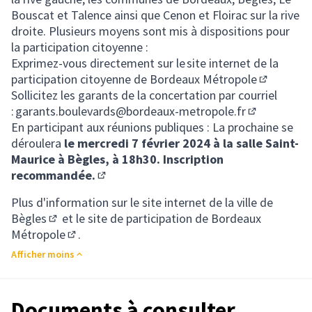
Bouscat et Talence ainsi que Cenon et Floirac sur la rive
droite. Plusieurs moyens sont mis à dispositions pour
la participation citoyenne :
Exprimez-vous directement sur le
site internet de la
participation citoyenne de Bordeaux Métropole
(Lien exte
Sollicitez les garants de la concertation par courriel
:
garants.boulevards@bordeaux-metropole.fr
(S'ouvre dan
En participant aux réunions publiques : La prochaine se
déroulera
le mercredi 7 février 2024 à la salle Saint-
Maurice à Bègles, à 18h30.
Inscription
recommandée.
(Lien externe)
Plus d'information sur le site internet de la ville de
Bègles
et
le site de participation de Bordeaux
(Lien externe)
Métropole
.
(Lien externe)
Afficher moins
Documents à consulter