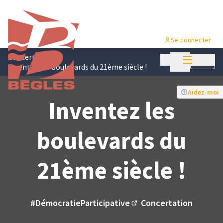
Se connecter
Menu princi
Concertations
/
Menu principa
Suivre
Inventez les boulevards du 21ème siècle !
Aidez-moi
Inventez les
boulevards du
21ème siècle !
#DémocratieParticipative
Concertation
(Lien externe)