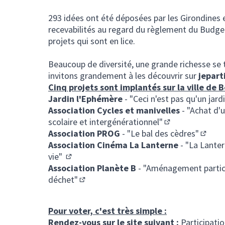
293 idées ont été déposées par les Girondines e
recevabilités au regard du règlement du Budget
projets qui sont en lice.
Beaucoup de diversité, une grande richesse se t
invitons grandement à les découvrir sur
jepart
Cinq projets sont implantés sur la ville de B
Jardin l'Ephémère
-
"Ceci n'est pas qu'un jar
Association Cycles et manivelles
-
"Achat d'u
scolaire et intergénérationnel"
(Lien externe)
Association PROG
-
"Le bal des cèdres"
(Lien 
Association Cinéma La Lanterne
-
"La Lanter
vie"
(Lien externe)
Association Planète B
-
"Aménagement particip
déchet"
(Lien externe)
Pour voter, c'est très simple :
Rendez-vous sur le site suivant :
Participati