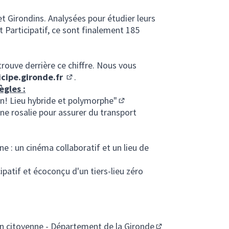
t Girondins. Analysées pour étudier leurs
 Participatif, ce sont finalement 185
rouve derrière ce chiffre. Nous vous
icipe.gironde.fr
.
(Lien externe)
ègles :
din! Lieu hybride et polymorphe"
(Lien externe)
ne rosalie pour assurer du transport
externe)
ne : un cinéma collaboratif et un lieu de
atif et écoconçu d'un tiers-lieu zéro
on citoyenne - Département de la Gironde