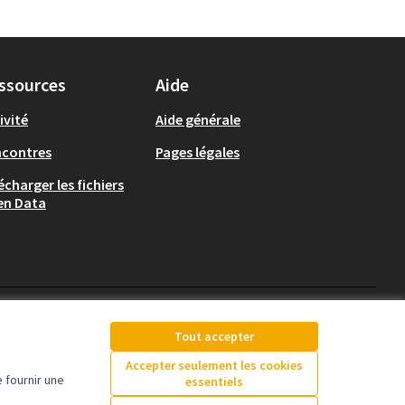
ssources
Aide
ivité
Aide générale
ncontres
Pages légales
écharger les fichiers
en Data
Plateforme participative de la Vi
Plateforme participative d
Plateforme participat
Tout accepter
(Lien externe)
(Lien externe)
(Lien externe)
Accepter seulement les cookies
 fournir une
essentiels
Licence Creative Comm
(Lien externe)