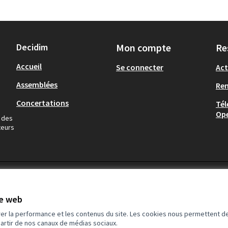
Decidim
Mon compte
Re
Accueil
Se connecter
Act
Assemblées
Re
Concertations
Tél
Op
a des
teurs
te web
rer la performance et les contenus du site. Les cookies nous permettent de
partir de nos canaux de médias sociaux.