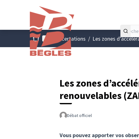
Accueil
Menu principal
/
Concertations
/
Les zones d’accélér
Les zones d’accélé
renouvelables (Z
Débat officiel
Vous pouvez apporter vos observa